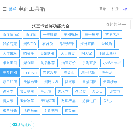
电商工具箱
菜单
登录
注册
充值
收起菜单
淘宝卡首屏功能大全
微详情(新)
微详情
手淘旺信
主图视频
每平每屋
首单优惠
我的萌宠
潮WOO
有好价
酷玩星球
海外直购
全球购
天猫果粉
喵鲜生
U先试用
天天特卖
问大家
小黑盒新品
相似宝贝
聚划算
购后推荐
淘宝好价
手淘直播
小星星专栏
主图搜图
ifashion
精选发现
淘金币
淘宝吃货
惠生活
每日好店
天猫造新
潮玩世界
猩潮动
天猫国际
天猫榜单
踏秋季
节日指南
潮玩节
趣玩季
多巴胺
爱宠日
冰雪节
情人节
围炉冰茶
天猫买药
数码产品
超值进口
乐动力
粮票省钱
店内商品
逛逛视频
蹭竞品
功能建议