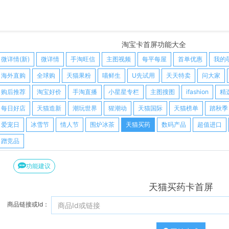
淘宝卡首屏功能大全
微详情(新)
微详情
手淘旺信
主图视频
每平每屋
首单优惠
我的
海外直购
全球购
天猫果粉
喵鲜生
U先试用
天天特卖
问大家
购后推荐
淘宝好价
手淘直播
小星星专栏
主图搜图
ifashion
精
每日好店
天猫造新
潮玩世界
猩潮动
天猫国际
天猫榜单
踏秋季
爱宠日
冰雪节
情人节
围炉冰茶
天猫买药
数码产品
超值进口
蹭竞品
功能建议
天猫买药卡首屏
商品链接或Id：