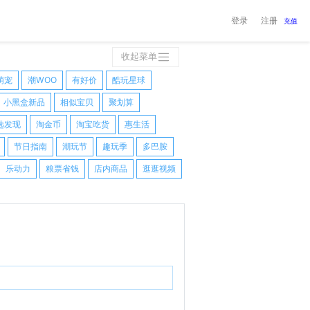
登录
注册
充值
收起菜单
萌宠
潮WOO
有好价
酷玩星球
小黑盒新品
相似宝贝
聚划算
选发现
淘金币
淘宝吃货
惠生活
节日指南
潮玩节
趣玩季
多巴胺
乐动力
粮票省钱
店内商品
逛逛视频