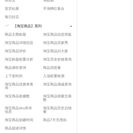
有好货
淘抢购
首页钻展
手淘网红集合
每日好店
【淘宝商品】系列
商品主图标题
淘宝商品信息简版
淘宝商品详细信息
淘宝商品买家秀
淘宝商品评价
淘宝商品问大家
淘宝标题权重分析
淘宝历史价格查询
商品调价查询
商品浏览量
上下架时间
入池权重检测
淘宝商品优惠券查
淘宝商品满减查询
询
淘宝商品收藏数
淘宝商品销量交易
数
淘宝商品sku库存
淘宝商品历史总销
信息
量
淘宝商品创建时间
商品7天无理由
商品描述详情