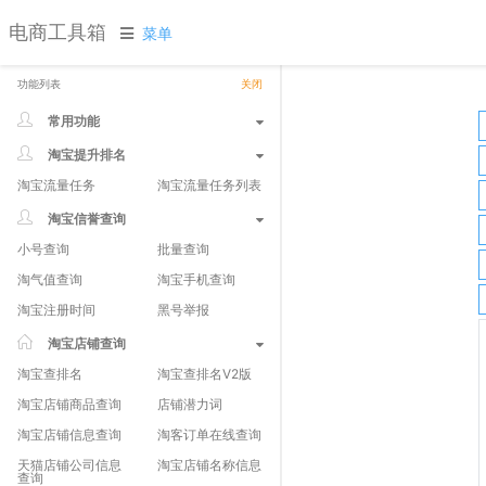
电商工具箱
菜单
功能列表
关闭
常用功能
淘宝提升排名
淘宝流量任务
淘宝流量任务列表
淘宝信誉查询
小号查询
批量查询
淘气值查询
淘宝手机查询
淘宝注册时间
黑号举报
淘宝店铺查询
淘宝查排名
淘宝查排名V2版
淘宝店铺商品查询
店铺潜力词
淘宝店铺信息查询
淘客订单在线查询
天猫店铺公司信息
淘宝店铺名称信息
查询