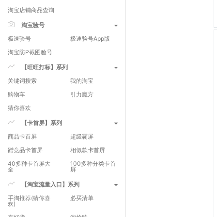
淘宝店铺商品查询
淘宝验号
极速验号
极速验号App版
淘宝防P截图验号
【旺旺打标】系列
关键词搜索
我的淘宝
购物车
引力魔方
猜你喜欢
【卡首屏】系列
商品卡首屏
超级霸屏
蹭竞品卡首屏
相似款卡首屏
40多种卡首屏大
100多种分类卡首
全
屏
【淘宝流量入口】系列
手淘推荐(猜你喜
必买清单
欢)