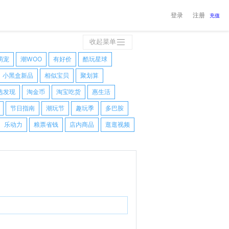
登录
注册
充值
收起菜单
萌宠
潮WOO
有好价
酷玩星球
小黑盒新品
相似宝贝
聚划算
选发现
淘金币
淘宝吃货
惠生活
节日指南
潮玩节
趣玩季
多巴胺
乐动力
粮票省钱
店内商品
逛逛视频