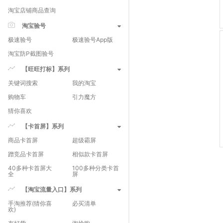
淘宝店铺商品查询
淘宝验号
极速验号
极速验号App版
淘宝防P截图验号
【旺旺打标】系列
关键词搜索
我的淘宝
购物车
引力魔方
猜你喜欢
【卡首屏】系列
商品卡首屏
超级霸屏
蹭竞品卡首屏
相似款卡首屏
40多种卡首屏大
100多种分类卡首
全
屏
【淘宝流量入口】系列
手淘推荐(猜你喜
必买清单
欢)