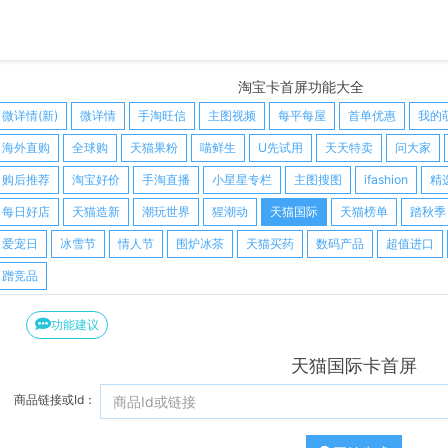
淘宝卡首屏功能大全
微详情(新)
微详情
手淘旺信
主图视频
每平每屋
首单优惠
我的
海外直购
全球购
天猫果粉
喵鲜生
U先试用
天天特卖
问大家
购后推荐
淘宝好价
手淘直播
小星星专栏
主图搜图
ifashion
精
每日好店
天猫造新
潮玩世界
猩潮动
天猫国际
天猫榜单
踏秋季
爱宠日
冰雪节
情人节
围炉冰茶
天猫买药
数码产品
超值进口
蹭竞品
功能建议
天猫国际卡首屏
商品链接或Id：