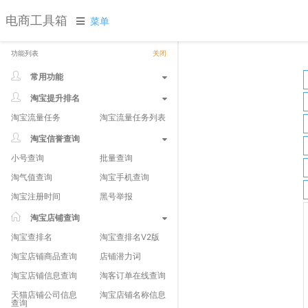
电商工具箱
菜单
功能列表
关闭
常用功能
淘宝提升排名
淘宝流量任务
淘宝流量任务列表
淘宝信誉查询
小号查询
批量查询
淘气值查询
淘宝手机查询
淘宝注册时间
黑号举报
淘宝店铺查询
淘宝查排名
淘宝查排名V2版
淘宝店铺商品查询
店铺潜力词
淘宝店铺信息查询
淘客订单在线查询
天猫店铺公司信息
淘宝店铺名称信息
查询