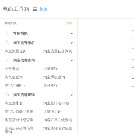
电商工具箱
菜单
功能列表
关闭
常用功能
淘宝提升排名
淘宝流量任务
淘宝流量任务列表
淘宝信誉查询
小号查询
批量查询
淘气值查询
淘宝手机查询
淘宝注册时间
黑号举报
淘宝店铺查询
淘宝查排名
淘宝查排名V2版
淘宝店铺商品查询
店铺潜力词
淘宝店铺信息查询
淘客订单在线查询
天猫店铺公司信息
淘宝店铺名称信息
查询