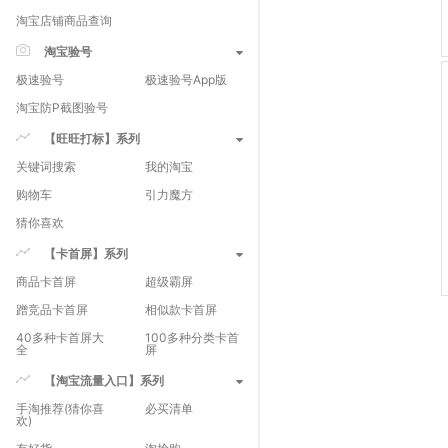
淘宝店铺商品查询
淘宝验号
极速验号
极速验号App版
淘宝防P截图验号
【旺旺打标】系列
关键词搜索
我的淘宝
购物车
引力魔方
猜你喜欢
【卡首屏】系列
商品卡首屏
超级霸屏
蹭竞品卡首屏
相似款卡首屏
40多种卡首屏大
100多种分类卡首
全
屏
【淘宝流量入口】系列
手淘推荐(猜你喜
必买清单
欢)