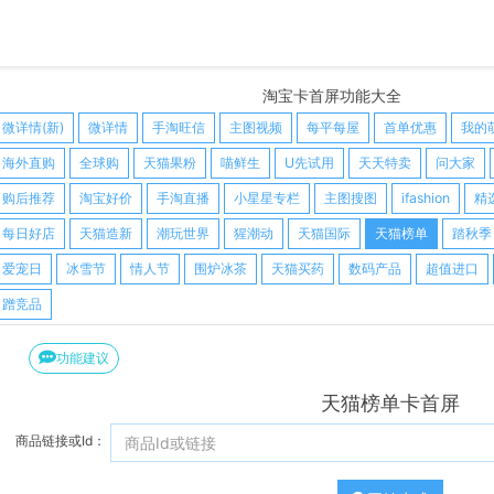
淘宝卡首屏功能大全
微详情(新)
微详情
手淘旺信
主图视频
每平每屋
首单优惠
我的
海外直购
全球购
天猫果粉
喵鲜生
U先试用
天天特卖
问大家
购后推荐
淘宝好价
手淘直播
小星星专栏
主图搜图
ifashion
精
每日好店
天猫造新
潮玩世界
猩潮动
天猫国际
天猫榜单
踏秋季
爱宠日
冰雪节
情人节
围炉冰茶
天猫买药
数码产品
超值进口
蹭竞品
功能建议
天猫榜单卡首屏
商品链接或Id：