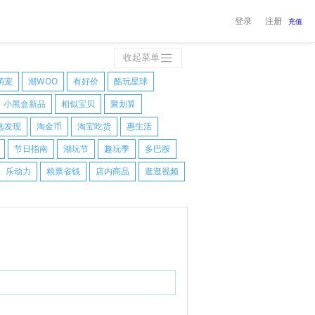
登录
注册
充值
收起菜单
萌宠
潮WOO
有好价
酷玩星球
小黑盒新品
相似宝贝
聚划算
选发现
淘金币
淘宝吃货
惠生活
节日指南
潮玩节
趣玩季
多巴胺
乐动力
粮票省钱
店内商品
逛逛视频