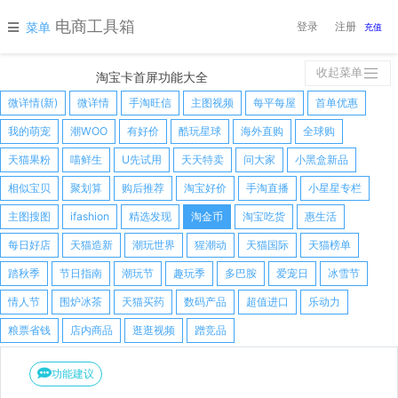
电商工具箱
菜单
登录
注册
充值
收起菜单
淘宝卡首屏功能大全
微详情(新)
微详情
手淘旺信
主图视频
每平每屋
首单优惠
我的萌宠
潮WOO
有好价
酷玩星球
海外直购
全球购
天猫果粉
喵鲜生
U先试用
天天特卖
问大家
小黑盒新品
相似宝贝
聚划算
购后推荐
淘宝好价
手淘直播
小星星专栏
主图搜图
ifashion
精选发现
淘金币
淘宝吃货
惠生活
每日好店
天猫造新
潮玩世界
猩潮动
天猫国际
天猫榜单
踏秋季
节日指南
潮玩节
趣玩季
多巴胺
爱宠日
冰雪节
情人节
围炉冰茶
天猫买药
数码产品
超值进口
乐动力
粮票省钱
店内商品
逛逛视频
蹭竞品
功能建议