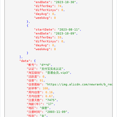
"endDate":
"2023-10-30"
,

"differDay":
74
,

"differXinyu":
0
,

"dayAvg":
0
,

"weekAvg":
0
            },

            {

"startDate":
"2023-08-11"
,

"endDate":
"2023-10-09"
,

"differDay":
59
,

"differXinyu":
0
,

"dayAvg":
0
,

"weekAvg":
0
            }

        ],

"data":
 {

"帐号":
"d**d"
,

"认证":
"支付宝实名认证"
,

"淘宝级别":
"普通会员,vip3"
,

"活跃度":
0
,

"信誉":
91
,

"信誉图标":
"https://img.alicdn.com/newrank/b_red_4
"好评率":
100
,

"周均信誉":
0.16
,

"月均信誉":
0.67
,

"注册天数":
"7475"
,

"淘龄(年)":
"17"
,

"地区":
"保密"
,

"注册时间":
"2003-11-09"
,

"性别":
"女"
,
