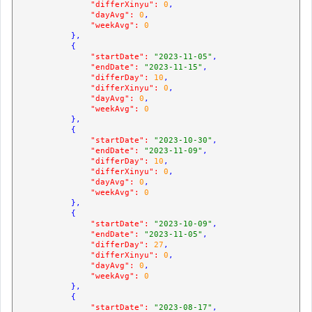
"differXinyu":
0
,

"dayAvg":
0
,

"weekAvg":
0
            },

            {

"startDate":
"2023-11-05"
,

"endDate":
"2023-11-15"
,

"differDay":
10
,

"differXinyu":
0
,

"dayAvg":
0
,

"weekAvg":
0
            },

            {

"startDate":
"2023-10-30"
,

"endDate":
"2023-11-09"
,

"differDay":
10
,

"differXinyu":
0
,

"dayAvg":
0
,

"weekAvg":
0
            },

            {

"startDate":
"2023-10-09"
,

"endDate":
"2023-11-05"
,

"differDay":
27
,

"differXinyu":
0
,

"dayAvg":
0
,

"weekAvg":
0
            },

            {

"startDate":
"2023-08-17"
,
