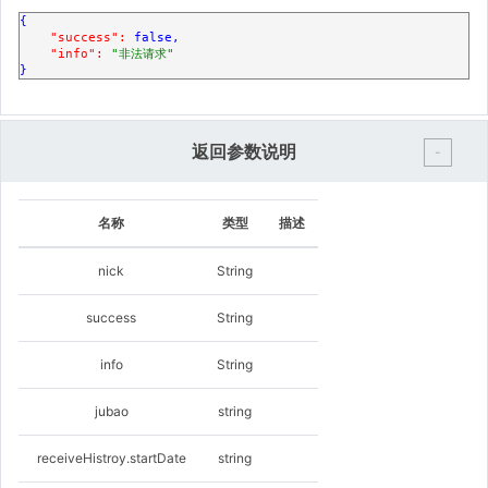
{

"success":
false
,

"info":
"非法请求"
}
返回参数说明
-
名称
类型
描述
nick
String
success
String
info
String
jubao
string
receiveHistroy.startDate
string