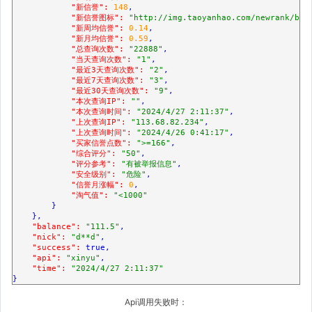
"新信誉":
148
,

"新信誉图标":
"http://img.taoyanhao.com/newrank/b_b
"新周均信誉":
0.14
,

"新月均信誉":
0.59
,

"总查询次数":
"22888"
,

"当天查询次数":
"1"
,

"最近3天查询次数":
"2"
,

"最近7天查询次数":
"3"
,

"最近30天查询次数":
"9"
,

"本次查询IP":
""
,

"本次查询时间":
"2024/4/27 2:11:37"
,

"上次查询IP":
"113.68.82.234"
,

"上次查询时间":
"2024/4/26 0:41:17"
,

"买家信誉点数":
">=166"
,

"综合评分":
"50"
,

"评分参考":
"有被举报信息"
,

"安全级别":
"危险"
,

"信誉月涨幅":
0
,

"淘气值":
"<1000"
        }

    },

"balance":
"111.5"
,

"nick":
"d**d"
,

"success":
true
,

"api":
"xinyu"
,

"time":
"2024/4/27 2:11:37"
}
Api调用失败时：