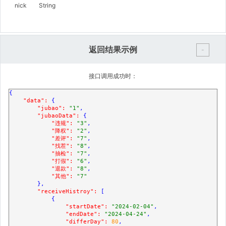
nick
String
返回结果示例
-
接口调用成功时：
{

"data":
 {

"jubao":
"1"
,

"jubaoData":
 {

"违规":
"3"
,

"降权":
"2"
,

"差评":
"7"
,

"找茬":
"8"
,

"抽检":
"7"
,

"打假":
"6"
,

"退款":
"8"
,

"其他":
"7"
        },

"receiveHistroy":
 [

            {

"startDate":
"2024-02-04"
,

"endDate":
"2024-04-24"
,

"differDay":
80
,
